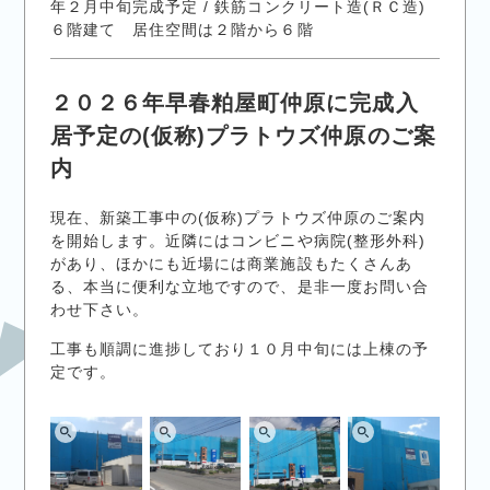
年２月中旬完成予定 / 鉄筋コンクリート造(ＲＣ造)
６階建て 居住空間は２階から６階
２０２６年早春粕屋町仲原に完成入
居予定の(仮称)プラトウズ仲原のご案
内
現在、新築工事中の(仮称)プラトウズ仲原のご案内
を開始します。近隣にはコンビニや病院(整形外科)
があり、ほかにも近場には商業施設もたくさんあ
る、本当に便利な立地ですので、是非一度お問い合
わせ下さい。
工事も順調に進捗しており１０月中旬には上棟の予
定です。