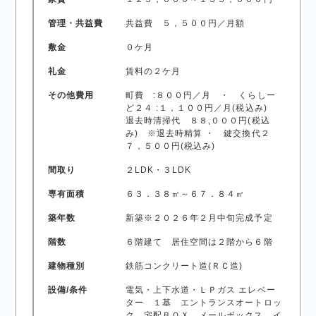
管理・共益費
共益費 ５，５００円／月額
敷金
０ケ月
礼金
賃料の２ケ月
その他費用
町費 :８００円／月 ・ くらしー
ど２４ :１，１００円／月(税込み)
退去時清掃代 ８８,０００円(税込
み) ※退去時精算 ・ 鍵交換代２
７，５００円(税込み)
間取り
２LDK・３LDK
専有面積
６３．３８㎡～６７．８４㎡
築年数
新築※２０２６年２月中旬完成予定
階数
６階建て 居住空間は２階から６階
建物種別
鉄筋コンクリート造(ＲＣ造)
設備/条件
電気・上下水道・ＬＰガス エレベー
ター １基 エントランスオートロッ
ク 宅配ＢＯＸ メールボックス イ