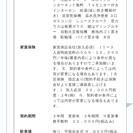
ンターネット無料 ＴＶモニター付き
インターホン 給湯(追い炊き機能付
き) 浴室乾燥機 温水洗浄便座 ３口
ガスコンロ シューズクローク 窓ガ
ラスは複層ガラス 鍵はディンプルキ
ー 自動火災報知機 敷地内ゴミ置き
場 駐輪場 バイク置き場 ８台
家賃保険
家賃保証会社(加入必須) Ｊリース
入居時総賃料の５０％・１０，０００
円／年毎(審査内容により条件が異な
る場合がありますのでご承知願いま
す。 又、契約者や条件によっては内
容が変更になる場合もあります。) 火
災保険 指定あり(契約手続きは保険
会社より直接ご連絡差し上げま
す。) 加入必須 ２５，０００円程
度・２年(例) ※、契約者や条件によ
っては内容が変更になる場合もありま
す。
契約期間
２年間 更新有 ２年期間 ※更新事
務手数料 ２２，０００円(税込み)
駐車場
有り 平面自走式 ９，９００円(税込