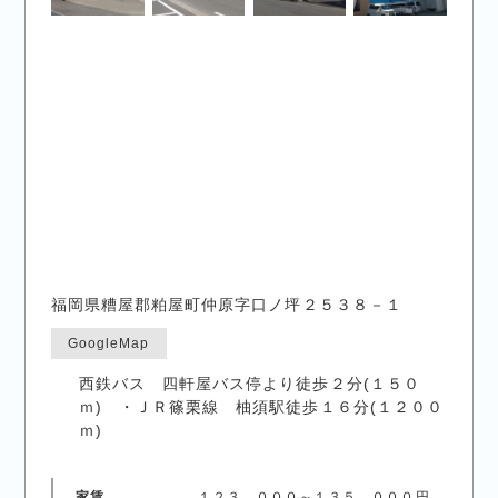
福岡県糟屋郡粕屋町仲原字口ノ坪２５３８－１
GoogleMap
西鉄バス 四軒屋バス停より徒歩２分(１５０
ｍ) ・ＪＲ篠栗線 柚須駅徒歩１６分(１２００
ｍ)
家賃
１２３，０００～１３５，０００円