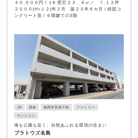
４０,０００円 / １K 壁芯２３．６㎡／ ７.１３坪
２０００(H=１２)年２月 築２５年６カ月 / 鉄筋コ
ンクリート造 / ６階建ての3階
JR
西鉄
福岡市営地下鉄
ファミリー
マンション
海も公園も近く、自然あふれる環境の住まい
プラトウズ名島