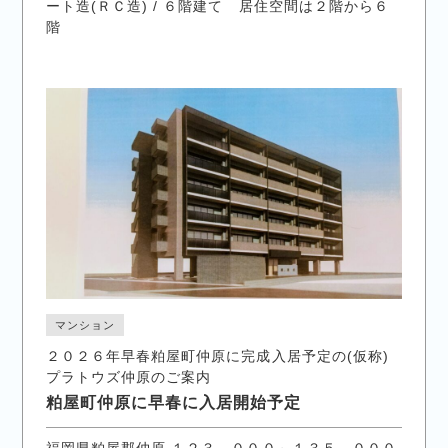
ート造(ＲＣ造) / ６階建て 居住空間は２階から６
階
マンション
２０２６年早春粕屋町仲原に完成入居予定の(仮称)
プラトウズ仲原のご案内
粕屋町仲原に早春に入居開始予定
福岡県粕屋郡仲原 １２３，０００～１３５，０００