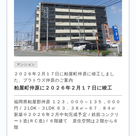
マンション
２０２６年２月１７日に粕屋町仲原に竣工しまし
た、プラトウズ仲原のご案内
粕屋町仲原に２０２６年２月１７日に竣工
福岡県粕屋郡仲原 １２３，０００～１３５，０００
円 / ２LDK・３LDK ６３．３８㎡～６７．８４㎡
新築※２０２６年２月中旬完成予定 / 鉄筋コンクリ
ート造(ＲＣ造) / ６階建て 居住空間は２階から６
階