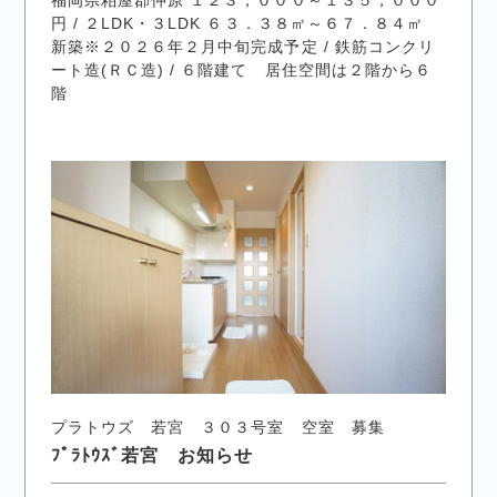
円 / ２LDK・３LDK ６３．３８㎡～６７．８４㎡
新築※２０２６年２月中旬完成予定 / 鉄筋コンクリ
ート造(ＲＣ造) / ６階建て 居住空間は２階から６
階
プラトウズ 若宮 ３０３号室 空室 募集
ﾌﾟﾗﾄｳｽﾞ若宮 お知らせ